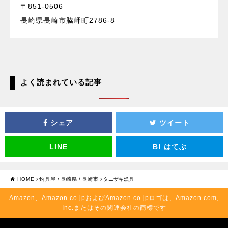
〒851-0506
長崎県長崎市脇岬町2786-8
よく読まれている記事
シェア
ツイート
LINE
B!
はてぶ
HOME
釣具屋
長崎県
/
長崎市
タニザキ漁具
Amazon、Amazon.co.jpおよびAmazon.co.jpロゴは、Amazon.com,
Inc.またはその関連会社の商標です