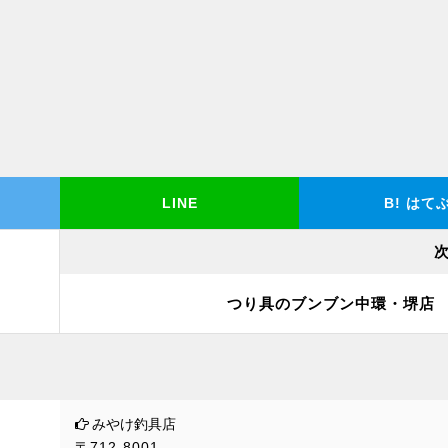
LINE
B!
はて
つり具のブンブン中環・堺店
みやけ釣具店
〒712-8001