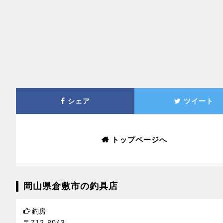
シェア
ツイート
トップページへ
岡山県倉敷市の釣具店
釣房
〒712-8043