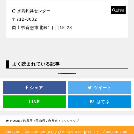
詳細
水島釣具センター
〒712-8032
岡山県倉敷市北畝1丁目18-23
よく読まれている記事
シェア
ツイート
LINE
B!
はてぶ
HOME
釣具屋
岡山県
/
倉敷市
フジショップ
Amazon、Amazon.co.jpおよびAmazon.co.jpロゴは、Amazon.com,