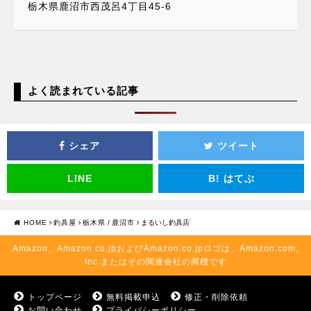
栃木県鹿沼市西茂呂4丁目45-6
よく読まれている記事
シェア
ツイート
LINE
B!
はてぶ
HOME
釣具屋
栃木県
/
鹿沼市
まるいし釣具店
Amazon、Amazon.co.jpおよびAmazon.co.jpロゴは、Amazon.com,
Inc.またはその関連会社の商標です
トップページ
無料掲載申込
修正・削除依頼
お問い合わせ
プライバシーポリシー