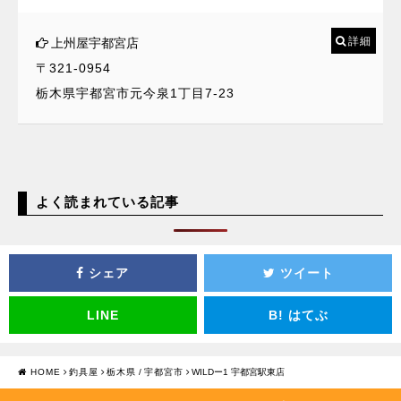
詳細
上州屋宇都宮店
〒321-0954
栃木県宇都宮市元今泉1丁目7-23
よく読まれている記事
シェア
ツイート
LINE
B!
はてぶ
HOME
釣具屋
栃木県
/
宇都宮市
WILDー1 宇都宮駅東店