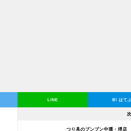
LINE
B!
はて
つり具のブンブン中環・堺店