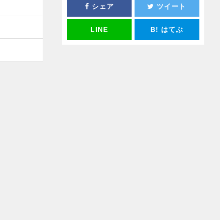
シェア
ツイート
LINE
B!
はてぶ