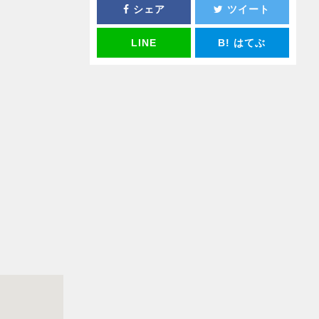
シェア
ツイート
LINE
B!
はてぶ