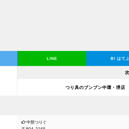
LINE
B!
はて
つり具のブンブン中環・堺店
中部つりぐ
〒904-2165