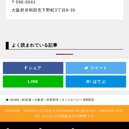
〒596-0041
大阪府岸和田市下野町3丁目8-35
よく読まれている記事
シェア
ツイート
LINE
B!
はてぶ
HOME
釣具屋
大阪府
/
岸和田市
タックルベリー 岸和田店
Amazon、Amazon.co.jpおよびAmazon.co.jpロゴは、Amazon.com,
Inc.またはその関連会社の商標です