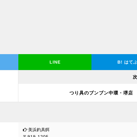
LINE
B!
はて
つり具のブンブン中環・堺店
美浜釣具餌
〒919-1205