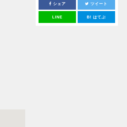
シェア
ツイート
LINE
B!
はてぶ