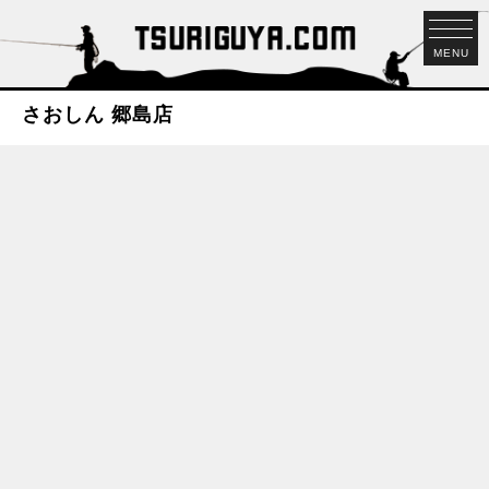
MENU
さおしん 郷島店