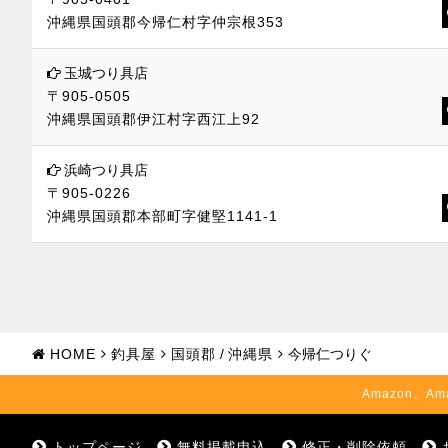
沖縄県国頭郡今帰仁村字仲宗根353
玉城つり具店
〒905-0505
沖縄県国頭郡伊江村字西江上92
浜崎つり具店
〒905-0226
沖縄県国頭郡本部町字健堅1141-1
HOME
釣具屋
国頭郡
/
沖縄県
今帰仁つりぐ
Amazon、Am
トップページ
無料掲載申込
修正・削除依頼