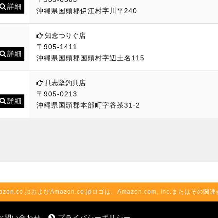
詳細
沖縄県国頭郡伊江村字川平240
知念つりぐ店
〒905-1411
詳細
沖縄県国頭郡国頭村字辺土名115
具志堅釣具店
〒905-0213
詳細
沖縄県国頭郡本部町字谷茶31-2
azon.co.jpおよびAmazon.co.jpロゴは、Amazon.com, Inc.またはそ
お問い合わせ
プライバシーポリシー