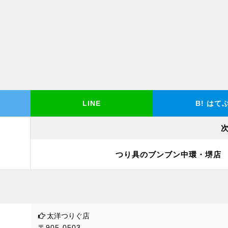
LINE
B!
はて
つり具のブンブン中環・堺店
太洋つりぐ店
〒905-0503