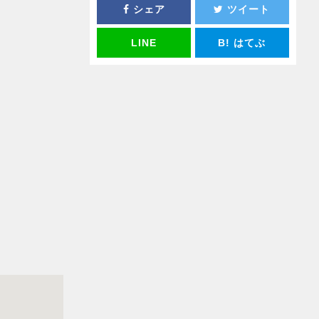
シェア
ツイート
LINE
B!
はてぶ