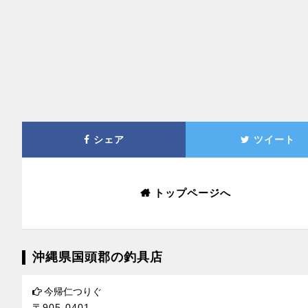
シェア
ツイート
トップページへ
沖縄県国頭郡の釣具店
今帰仁つりぐ
〒905-0401