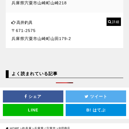
兵庫県宍粟市山崎町山崎218
詳細
高井釣具
〒671-2575
兵庫県宍粟市山崎町山田179-2
よく読まれている記事
シェア
ツイート
LINE
B!
はてぶ
HOME
釣具屋
兵庫県
/
宍粟市
中田商店