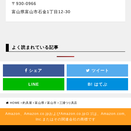
〒930-0966
富山県富山市石金1丁目12-30
よく読まれている記事
シェア
ツイート
LINE
B!
はてぶ
HOME
釣具屋
富山県
/
富山市
三浦つり具店
Amazon、Amazon.co.jpおよびAmazon.co.jpロゴは、Amazon.com,
Inc.またはその関連会社の商標です