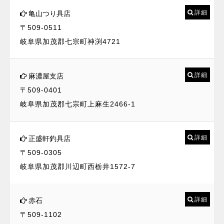
詳細
亀山つり具店
〒509-0511
岐阜県加茂郡七宗町神渕4721
詳細
麻濃屋支店
〒509-0401
岐阜県加茂郡七宗町上麻生2466-1
詳細
正盛軒釣具店
〒509-0305
岐阜県加茂郡川辺町西栃井1572-7
詳細
赤石
〒509-1102