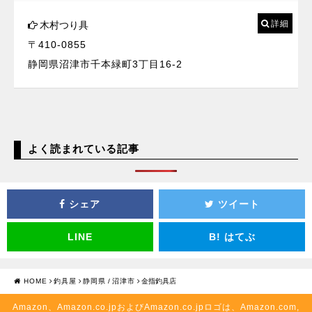
詳細
木村つり具
〒410-0855
静岡県沼津市千本緑町3丁目16-2
よく読まれている記事
シェア
ツイート
LINE
B!
はてぶ
HOME
釣具屋
静岡県
/
沼津市
金指釣具店
Amazon、Amazon.co.jpおよびAmazon.co.jpロゴは、Amazon.com,