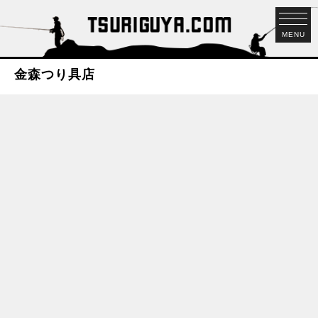
MENU
金森つり具店