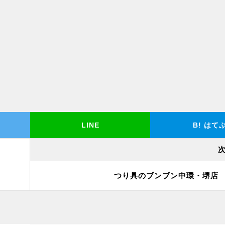
LINE
B!
はて
つり具のブンブン中環・堺店