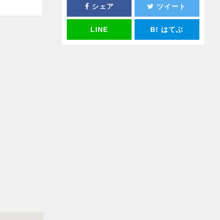
シェア
ツイート
LINE
B!
はてぶ