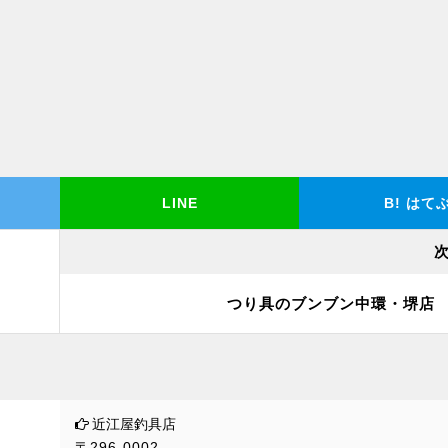
LINE
B!
はて
つり具のブンブン中環・堺店
近江屋釣具店
〒296-0002