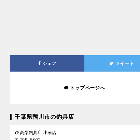
シェア
ツイート
トップページへ
千葉県鴨川市の釣具店
高梨釣具店 小湊店
〒299-5502