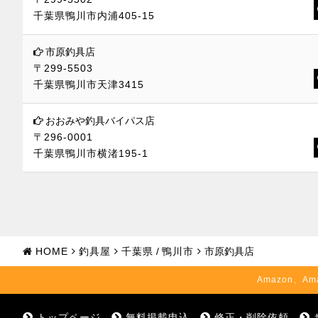
千葉県鴨川市内浦405-15
市原釣具店
〒299-5503
千葉県鴨川市天津3415
おおみや釣具バイパス店
〒296-0001
千葉県鴨川市横渚195-1
HOME
釣具屋
千葉県
/
鴨川市
市原釣具店
Amazon、Am
トップページ
無料掲載申込
修正・削除依頼