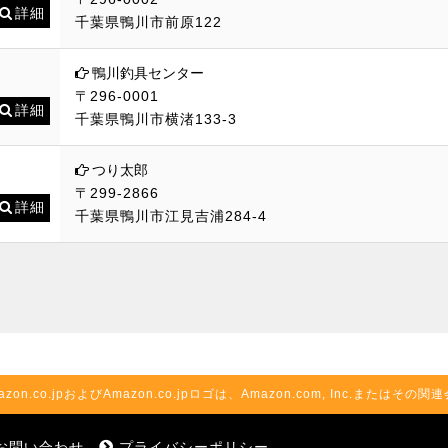
詳細
千葉県鴨川市前原122
鴨川釣具センター
〒296-0001
詳細
千葉県鴨川市横渚133-3
つり太郎
〒299-2866
詳細
千葉県鴨川市江見吉浦284-4
azon.co.jpおよびAmazon.co.jpロゴは、Amazon.com, Inc.またはそ
お問い合わせ
プライバシーポリシー