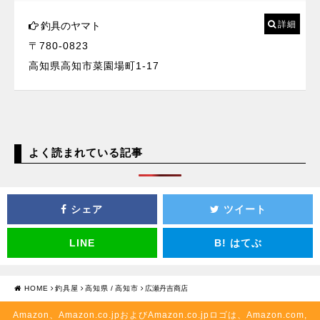
詳細
釣具のヤマト
〒780-0823
高知県高知市菜園場町1-17
よく読まれている記事
シェア
ツイート
LINE
B!
はてぶ
HOME
釣具屋
高知県
/
高知市
広瀬丹吉商店
Amazon、Amazon.co.jpおよびAmazon.co.jpロゴは、Amazon.com,