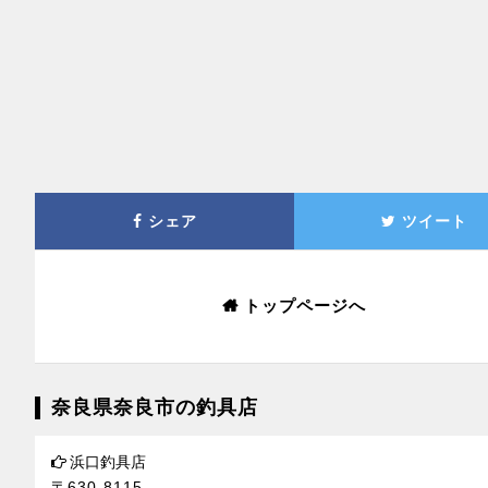
シェア
ツイート
トップページへ
奈良県奈良市の釣具店
浜口釣具店
〒630-8115