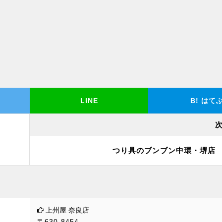
LINE
B!
はて
つり具のブンブン中環・堺店
上州屋 奈良店
〒630-8454