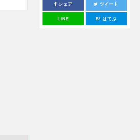
シェア
ツイート
LINE
B!
はてぶ