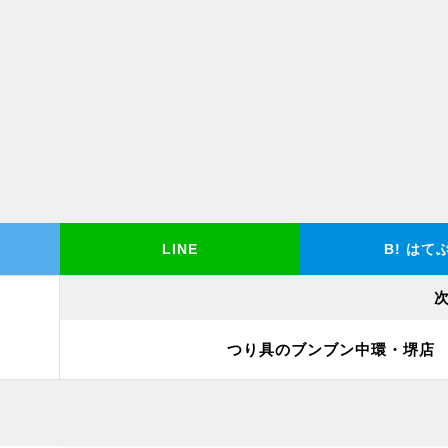
LINE
B!
はて
つり具のブンブン中環・堺店