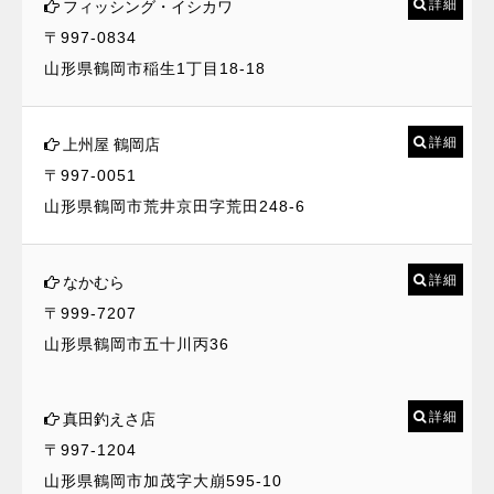
詳細
フィッシング・イシカワ
〒997-0834
山形県鶴岡市稲生1丁目18-18
詳細
上州屋 鶴岡店
〒997-0051
山形県鶴岡市荒井京田字荒田248-6
詳細
なかむら
〒999-7207
山形県鶴岡市五十川丙36
詳細
真田釣えさ店
〒997-1204
山形県鶴岡市加茂字大崩595-10