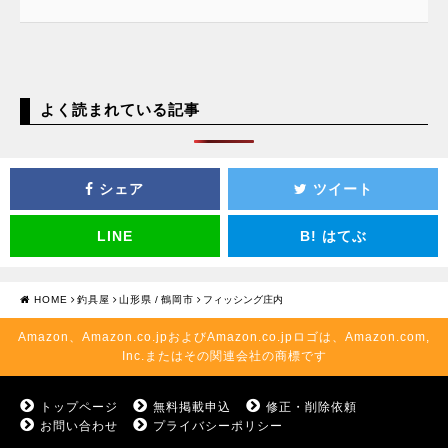
よく読まれている記事
シェア
ツイート
LINE
B!
はてぶ
HOME
釣具屋
山形県
/
鶴岡市
フィッシング庄内
Amazon、Amazon.co.jpおよびAmazon.co.jpロゴは、Amazon.com,
Inc.またはその関連会社の商標です
トップページ
無料掲載申込
修正・削除依頼
お問い合わせ
プライバシーポリシー