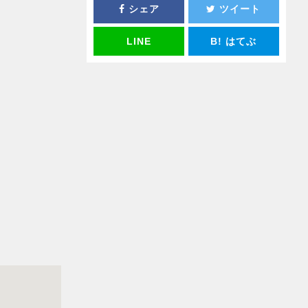
シェア
ツイート
LINE
B!
はてぶ