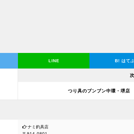
LINE
B!
はて
つり具のブンブン中環・堺店
ナミ釣具店
〒914-0801