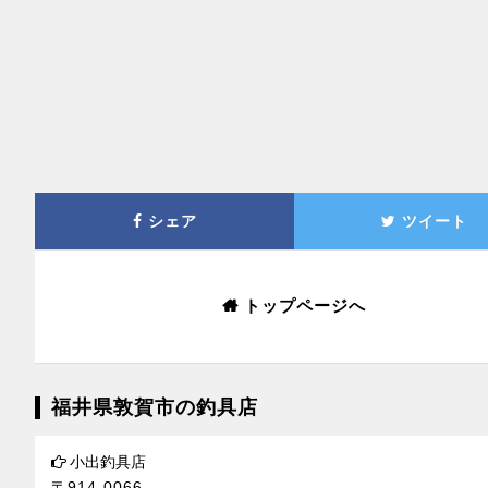
シェア
ツイート
トップページへ
福井県敦賀市の釣具店
小出釣具店
〒914-0066