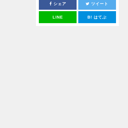
シェア
ツイート
LINE
B!
はてぶ