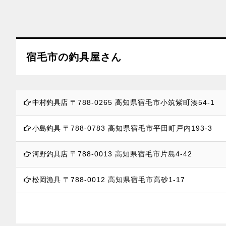
宿毛市の釣具屋さん
中村釣具店
〒788-0265
高知県宿毛市小筑紫町湊54-1
小島釣具
〒788-0783
高知県宿毛市平田町戸内193-3
河野釣具店
〒788-0013
高知県宿毛市片島4-42
松岡漁具
〒788-0012
高知県宿毛市高砂1-17