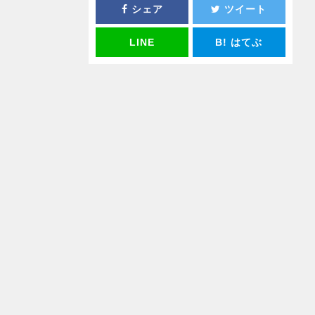
シェア
ツイート
LINE
B!
はてぶ