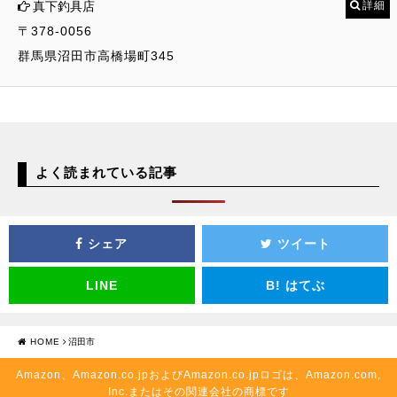
真下釣具店
詳細
〒378-0056
群馬県沼田市高橋場町345
よく読まれている記事
シェア
ツイート
LINE
B!
はてぶ
HOME
沼田市
Amazon、Amazon.co.jpおよびAmazon.co.jpロゴは、Amazon.com,
Inc.またはその関連会社の商標です