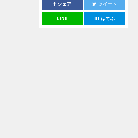
シェア
ツイート
LINE
B!
はてぶ