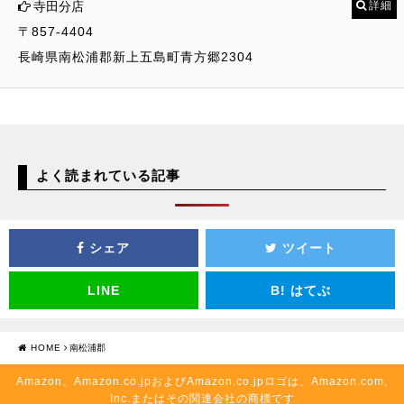
寺田分店
詳細
〒857-4404
長崎県南松浦郡新上五島町青方郷2304
よく読まれている記事
シェア
ツイート
LINE
B!
はてぶ
HOME
南松浦郡
Amazon、Amazon.co.jpおよびAmazon.co.jpロゴは、Amazon.com,
Inc.またはその関連会社の商標です