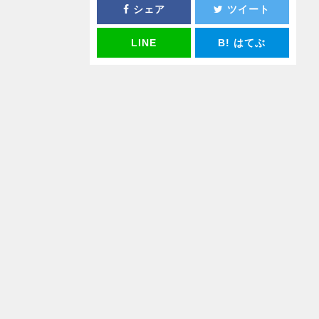
シェア
ツイート
LINE
B!
はてぶ