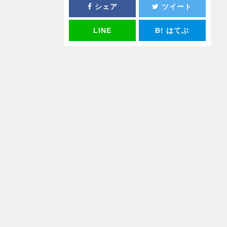
シェア
ツイート
LINE
B!
はてぶ