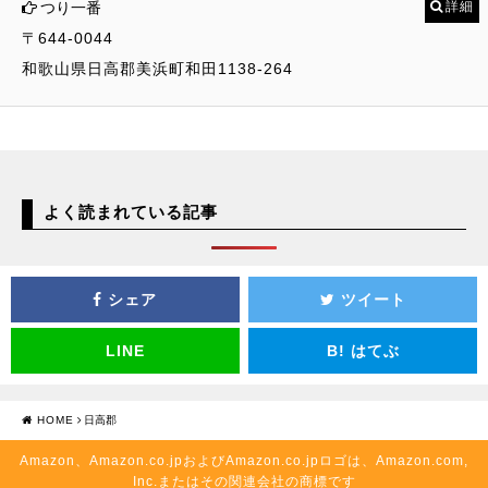
つり一番
詳細
〒644-0044
和歌山県日高郡美浜町和田1138-264
よく読まれている記事
シェア
ツイート
LINE
B!
はてぶ
HOME
日高郡
Amazon、Amazon.co.jpおよびAmazon.co.jpロゴは、Amazon.com,
Inc.またはその関連会社の商標です