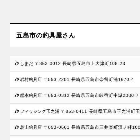
五島市の釣具屋さん
しまだ
〒853-0013
長崎県五島市上大津町108-23
岩村釣具店
〒853-2201
長崎県五島市奈留町浦1670-4
船本釣具店
〒853-0312
長崎県五島市岐宿町中嶽2030-7
フィッシング玉之浦
〒853-0411
長崎県五島市玉之浦町玉之
烏山釣具店
〒853-0601
長崎県五島市三井楽町濱ノ畔100