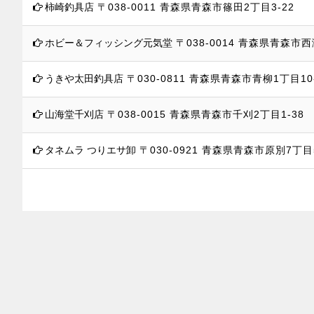
柿崎釣具店
〒038-0011
青森県青森市篠田2丁目3-22
ホビー＆フィッシング元気堂
〒038-0014
青森県青森市西滝
うきや太田釣具店
〒030-0811
青森県青森市青柳1丁目10-
山海堂千刈店
〒038-0015
青森県青森市千刈2丁目1-38
タネムラ つりエサ卸
〒030-0921
青森県青森市原別7丁目5